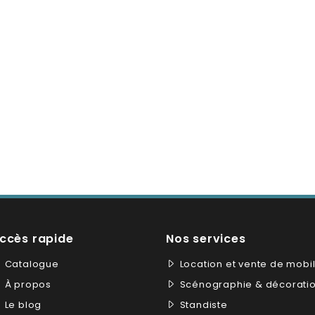
ccès rapide
Nos services
Catalogue
Location et vente de mobil
À propos
Scénographie & décorati
Le blog
Standiste