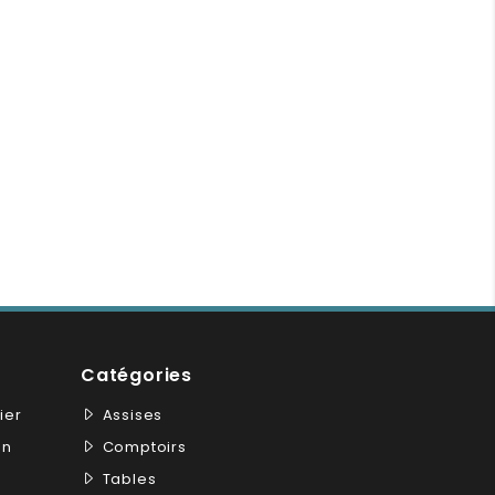
Catégories
ier
Assises
on
Comptoirs
Tables