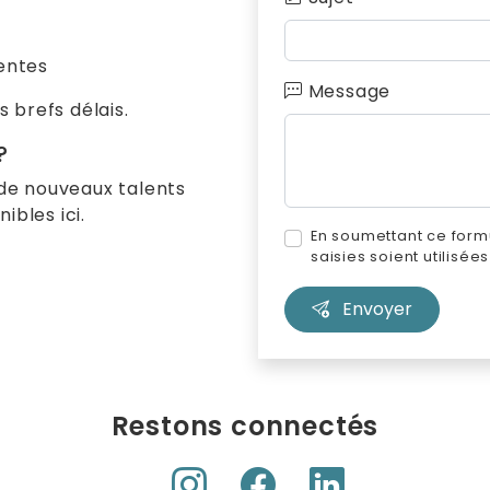
entes
Message
 brefs délais.
?
de nouveaux talents
ibles ici.
En soumettant ce formu
saisies soient utilisé
Envoyer
Restons connectés