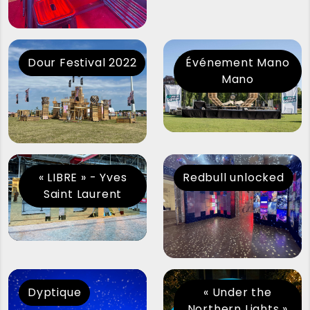
Dour Festival 2022
Événement Mano
Mano
« LIBRE » - Yves
Redbull unlocked
Saint Laurent
Dyptique
« Under the
Northern Lights »