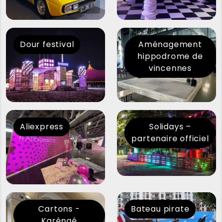
Dour festival
Aménagement
hippodrome de
vincennes
Aliexpress
Solidays –
partenaire officiel
Cartons -
Bateau pirate
Karénaé