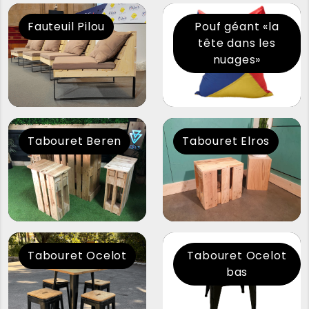
Fauteuil Pilou
Pouf géant «la
tête dans les
nuages»
Tabouret Beren
Tabouret Elros
Tabouret Ocelot
Tabouret Ocelot
bas