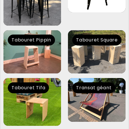
Tabouret Pippin
Tabouret Square
Tabouret Tifa
Transat géant