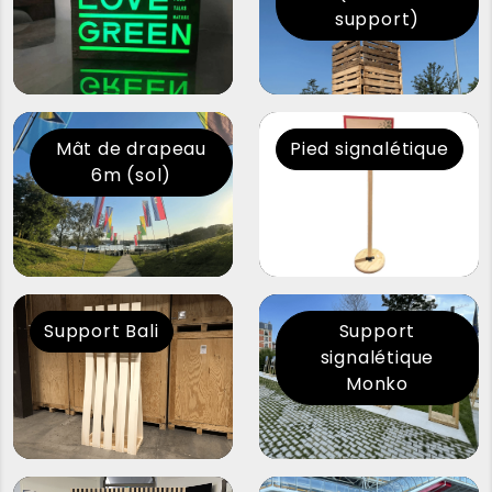
support)
Mât de drapeau
Pied signalétique
6m (sol)
Support Bali
Support
signalétique
Monko